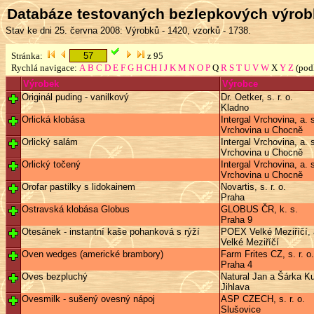
Databáze testovaných bezlepkových výro
Stav ke dni 25. června 2008: Výrobků - 1420, vzorků - 1738.
Stránka:
z 95
Rychlá navigace:
A
B
C
D
E
F
G
H
CH
I
J
K
M
N
O
P
Q
R
S
T
U
V
W
X
Y
Z
(pod
Výrobek
Výrobce
Originál puding - vanilkový
Dr. Oetker, s. r. o.
Kladno
Orlická klobása
Intergal Vrchovina, a. 
Vrchovina u Chocně
Orlický salám
Intergal Vrchovina, a. 
Vrchovina u Chocně
Orlický točený
Intergal Vrchovina, a. 
Vrchovina u Chocně
Orofar pastilky s lidokainem
Novartis, s. r. o.
Praha
Ostravská klobása Globus
GLOBUS ČR, k. s.
Praha 9
Otesánek - instantní kaše pohanková s rýží
POEX Velké Meziříčí, 
Velké Meziříčí
Oven wedges (americké brambory)
Farm Frites CZ, s. r. o.
Praha 4
Oves bezpluchý
Natural Jan a Šárka Ku
Jihlava
Ovesmilk - sušený ovesný nápoj
ASP CZECH, s. r. o.
Slušovice