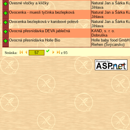
Ovesné vločky a klíčky
Natural Jan a Šárka Ku
Jihlava
Ovocenka - muesli tyčinka bezlepková
Natural Jan a Šárka Ku
Jihlava
Ovocenka bezlepková v karobové polevě
Natural Jan a Šárka Ku
Jihlava
Ovocná přesnídávka DEVA jablečná
KAND, s. r. o.
Dobruška
Ovocná přesnídávka Holle Bio
Holle baby food GmbH
Riehen (Švýcarsko)
Stránka:
z 95