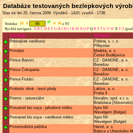
Databáze testovaných bezlepkových výro
Stav ke dni 25. června 2008: Výrobků - 1420, vzorků - 1738.
Stránka:
z 95
Rychlá navigace:
A
B
C
D
E
F
G
H
CH
I
J
K
M
N
O
P
Q
R
S
T
U
V
W
X
Y
Z
(pod
Výrobek
Výrobce
Pribináček vanilkový
Pribina, s. r. o.
Přibyslav
Primátor
Madeta, a. s.
České Budějovice
Prince Barvíci
CZ - DANONE, a. s.
Benešov
Prince Čokoparta
CZ - DANONE, a. s.
Benešov
Prince Frutáci
CZ - DANONE, a. s.
Benešov
Probiotic drink - lesní plody
Laktos, a. s.
Praha 4
Promix - univerzální
Novalim, spol. s r. o.
Bratislava (Slovensko)
Provamel bio soya - jahodové mléko
Apro NV
Wevelgem (Belgie)
Provamel bio soya - vanilkové mléko
Apro NV
Wevelgem (Belgie)
Provensálská paštika
Hamé, a. s.
Babice u Uherského Hr