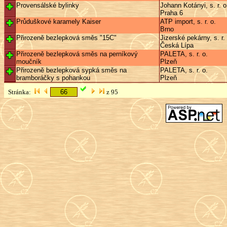
Provensálské bylinky
Johann Kotányi, s. r. o
Praha 6
Průduškové karamely Kaiser
ATP import, s. r. o.
Brno
Přirozeně bezlepková směs "15C"
Jizerské pekárny, s. r.
Česká Lípa
Přirozeně bezlepková směs na perníkový
PALETA, s. r. o.
moučník
Plzeň
Přirozeně bezlepková sypká směs na
PALETA, s. r. o.
bramboráčky s pohankou
Plzeň
Stránka:
z 95