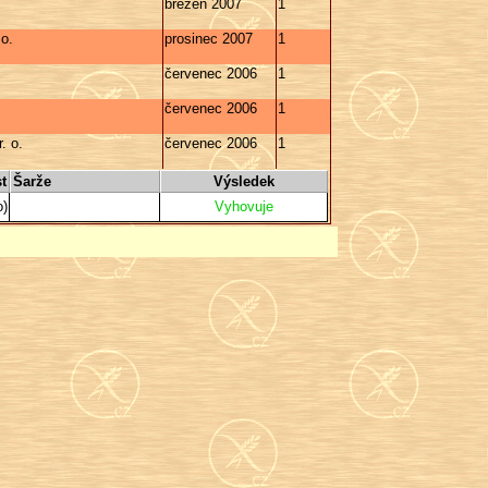
březen 2007
1
 o.
prosinec 2007
1
červenec 2006
1
červenec 2006
1
. o.
červenec 2006
1
t
Šarže
Výsledek
o)
Vyhovuje