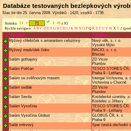
Databáze testovaných bezlepkových výro
Stav ke dni 25. června 2008: Výrobků - 1420, vzorků - 1738.
Stránka:
z 95
Rychlá navigace:
A
B
C
D
E
F
G
H
CH
I
J
K
M
N
O
P
Q
R
S
T
U
V
W
X
Y
Z
(pod
Výrobek
Výrobce
Rýžový chlebíček s amarantem celozrnný
Nový věk, s. r. o.
Vysoké Mýto
Rýžový medvídek čoko
RACIO, s. r. o.
Břeclav
Salám gothajský
ZD Vicov
Plumlov
Salám Poličan
TESCO STORES ČR, a
Praha 9 - Letňany
Salám se zvěřinovým masem
Intergal Vrchovina, a. 
Vrchovina u Chocně
Salám sedlák
ZD Vicov
Plumlov
Salám Sevila
Kostelecké uzeniny, a.
Kostelec u Jihlavy
Salám Vysočina
TESCO STORES ČR, a
Praha 9 - Letňany
Salám Vysočina Globus
GLOBUS ČR, k. s.
Praha 9
Salát mrkvový
Spar česká obchodní sp