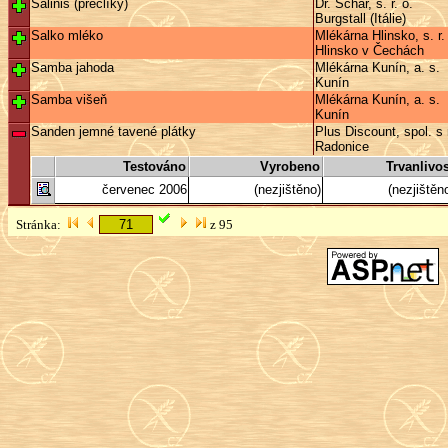
Salinis (preclíky)
Dr. Schär, s. r. o.
Burgstall (Itálie)
Salko mléko
Mlékárna Hlinsko, s. r.
Hlinsko v Čechách
Samba jahoda
Mlékárna Kunín, a. s.
Kunín
Samba višeň
Mlékárna Kunín, a. s.
Kunín
Sanden jemné tavené plátky
Plus Discount, spol. s r
Radonice
Testováno
Vyrobeno
Trvanlivos
červenec 2006
(nezjištěno)
(nezjištěn
Stránka:
z 95