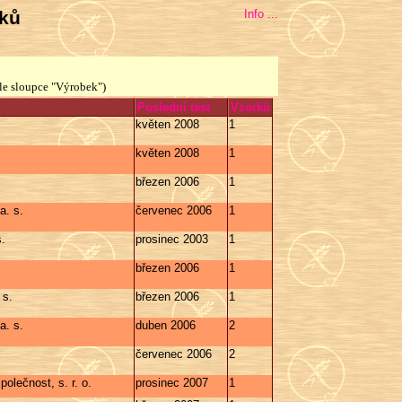
bků
Info ...
le sloupce "Výrobek")
Poslední test
Vzorků
květen 2008
1
květen 2008
1
březen 2006
1
. s.
červenec 2006
1
s.
prosinec 2003
1
březen 2006
1
 s.
březen 2006
1
. s.
duben 2006
2
červenec 2006
2
olečnost, s. r. o.
prosinec 2007
1