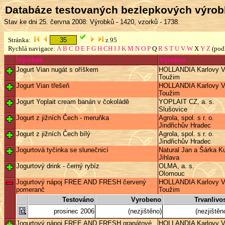
Databáze testovaných bezlepkových výro
Stav ke dni 25. června 2008: Výrobků - 1420, vzorků - 1738.
Stránka:
z 95
Rychlá navigace:
A
B
C
D
E
F
G
H
CH
I
J
K
M
N
O
P
Q
R
S
T
U
V
W
X
Y
Z
(pod
Výrobek
Výrobce
Jogurt Vian nugát s oříškem
HOLLANDIA Karlovy Va
Toužim
Jogurt Vian třešeň
HOLLANDIA Karlovy Va
Toužim
Jogurt Yoplait cream banán v čokoládě
YOPLAIT CZ, a. s.
Slušovice
Jogurt z jižních Čech - meruňka
Agrola, spol. s r. o.
Jindřichův Hradec
Jogurt z jižních Čech bílý
Agrola, spol. s r. o.
Jindřichův Hradec
Jogurtová tyčinka se slunečnicí
Natural Jan a Šárka Ku
Jihlava
Jogurtový drink - černý rybíz
OLMA, a. s.
Olomouc
Jogurtový nápoj FREE AND FRESH červený
HOLLANDIA Karlovy Va
pomeranč
Toužim
Testováno
Vyrobeno
Trvanlivo
prosinec 2006
(nezjištěno)
(nezjištěn
Jogurtový nápoj FREE AND FRESH granátové
HOLLANDIA Karlovy Va