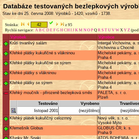
Databáze testovaných bezlepkových výro
Stav ke dni 25. června 2008: Výrobků - 1420, vzorků - 1738.
Stránka:
z 95
Rychlá navigace:
A
B
C
D
E
F
G
H
CH
I
J
K
M
N
O
P
Q
R
S
T
U
V
W
X
Y
Z
(pod
Výrobek
Výrobce
Krůtí trvanlivý salám
Intergal Vrchovina, a. 
Vrchovina u Chocně
Křehké plátky kukuřičné s vlákninou
Michelské pekárny, a. 
Praha 4
Křehké plátky kukuřičné se sýrem
Michelské pekárny, a. 
Praha 4
Křehké plátky s vlákninou
Michelské pekárny, a. 
Praha 4
Křehké plátky se sýrem
Michelské pekárny, a. 
Praha 4
Křehký moučník - přirozeně bezlepková směs
PALETA, s. r. o.
Plzeň
Testováno
Vyrobeno
Trvanlivos
listopad 2001
(nezjištěno)
(nezjištěn
Křehký plátek kukuřičný celozrnný
Nový věk, s. r. o.
Vysoké Mýto
Křemešník Globus
GLOBUS ČR, k. s.
Praha 9
Křupky Mr. Snaki
ATOS BOHEMIA, s. r. 