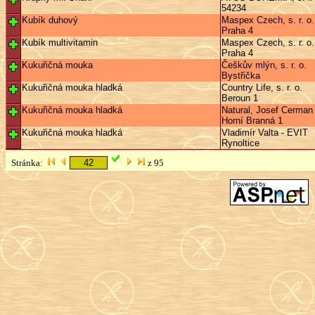
54234
Kubík duhový
Maspex Czech, s. r. o.
Praha 4
Kubík multivitamin
Maspex Czech, s. r. o.
Praha 4
Kukuřičná mouka
Češkův mlýn, s. r. o.
Bystřička
Kukuřičná mouka hladká
Country Life, s. r. o.
Beroun 1
Kukuřičná mouka hladká
Natural, Josef Cerman
Horní Branná 1
Kukuřičná mouka hladká
Vladimír Valta - EVIT
Rynoltice
Stránka:
z 95