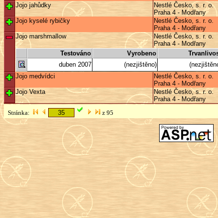
Jojo jahůdky
Nestlé Česko, s. r. o.
Praha 4 - Modřany
Jojo kyselé rybičky
Nestlé Česko, s. r. o.
Praha 4 - Modřany
Jojo marshmallow
Nestlé Česko, s. r. o.
Praha 4 - Modřany
Testováno
Vyrobeno
Trvanlivo
duben 2007
(nezjištěno)
(nezjištěn
Jojo medvídci
Nestlé Česko, s. r. o.
Praha 4 - Modřany
Jojo Vexta
Nestlé Česko, s. r. o.
Praha 4 - Modřany
Stránka:
z 95