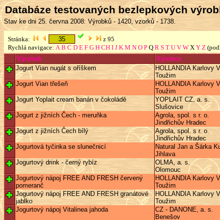
Databáze testovaných bezlepkových výro
Stav ke dni 25. června 2008: Výrobků - 1420, vzorků - 1738.
Stránka:
z 95
Rychlá navigace:
A
B
C
D
E
F
G
H
CH
I
J
K
M
N
O
P
Q
R
S
T
U
V
W
X
Y
Z
(pod
Výrobek
Výrobce
Jogurt Vian nugát s oříškem
HOLLANDIA Karlovy Va
Toužim
Jogurt Vian třešeň
HOLLANDIA Karlovy Va
Toužim
Jogurt Yoplait cream banán v čokoládě
YOPLAIT CZ, a. s.
Slušovice
Jogurt z jižních Čech - meruňka
Agrola, spol. s r. o.
Jindřichův Hradec
Jogurt z jižních Čech bílý
Agrola, spol. s r. o.
Jindřichův Hradec
Jogurtová tyčinka se slunečnicí
Natural Jan a Šárka Ku
Jihlava
Jogurtový drink - černý rybíz
OLMA, a. s.
Olomouc
Jogurtový nápoj FREE AND FRESH červený
HOLLANDIA Karlovy Va
pomeranč
Toužim
Jogurtový nápoj FREE AND FRESH granátové
HOLLANDIA Karlovy Va
jablko
Toužim
Jogurtový nápoj Vitalinea jahoda
CZ - DANONE, a. s.
Benešov