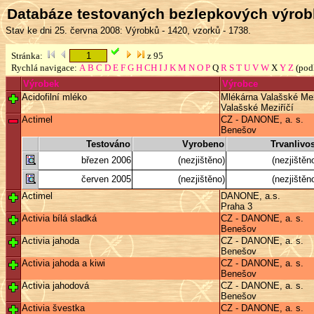
Databáze testovaných bezlepkových výro
Stav ke dni 25. června 2008: Výrobků - 1420, vzorků - 1738.
Stránka:
z 95
Rychlá navigace:
A
B
C
D
E
F
G
H
CH
I
J
K
M
N
O
P
Q
R
S
T
U
V
W
X
Y
Z
(pod
Výrobek
Výrobce
Acidofilní mléko
Mlékárna Valašské Meziř
Valašské Meziříčí
Actimel
CZ - DANONE, a. s.
Benešov
Testováno
Vyrobeno
Trvanlivos
březen 2006
(nezjištěno)
(nezjištěn
červen 2005
(nezjištěno)
(nezjištěn
Actimel
DANONE, a.s.
Praha 3
Activia bílá sladká
CZ - DANONE, a. s.
Benešov
Activia jahoda
CZ - DANONE, a. s.
Benešov
Activia jahoda a kiwi
CZ - DANONE, a. s.
Benešov
Activia jahodová
CZ - DANONE, a. s.
Benešov
Activia švestka
CZ - DANONE, a. s.