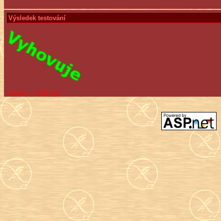
Výsledek testování
Gliadin:
< 0,60 mg