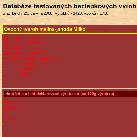
Databáze testovaných bezlepkových výro
Stav ke dni 25. června 2008: Výrobků - 1420, vzorků - 1738.
Ovocný tvaroh malina-jahoda Milko
Vyrobeno:
(nezjištěno)
Trvanlivost:
(nezjištěno)
Číslo šarže:
Testováno:
duben 2007
Výrobce:
Polabské mlékárny, a. s.
Dr. Kryšpína 510
Poděbrady
29016
Nutriční složení deklarované výrobcem (na 100g výrobku)
Energie:
-
Bílkoviny:
-
Tuk:
-
Sacharidy:
-