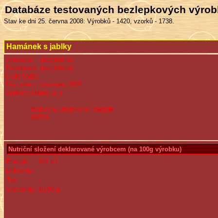
Databáze testovaných bezlepkových výro
Stav ke dni 25. června 2008: Výrobků - 1420, vzorků - 1738.
Hamánek s jablky
Vyrobeno:
(nezjištěno)
Trvanlivost:
(nezjištěno)
Číslo šarže:
Testováno:
červenec 2007
Výrobce:
Hamé, a. s.
Babice u Uherského Hradiště
68703
Nutriční složení deklarované výrobcem (na 100g výrobku)
Energie:
341 kJ
Bílkoviny:
-
Tuk:
-
Sacharidy:
19,90 g