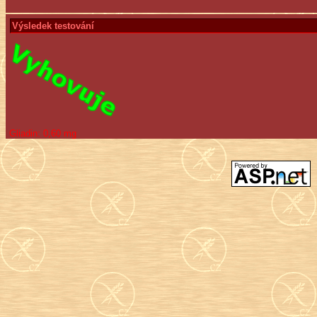
Výsledek testování
Gliadin:
0,60 mg