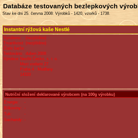
Databáze testovaných bezlepkových výro
Stav ke dni 25. června 2008: Výrobků - 1420, vzorků - 1738.
Instantní rýžová kaše Nestlé
Vyrobeno:
(nezjištěno)
Trvanlivost:
(nezjištěno)
Číslo šarže:
Testováno:
duben 2008
Výrobce:
Nestlé Česko, s. r. o.
Mezi vodami 27
Praha 4 - Modřany
14320
Nutriční složení deklarované výrobcem (na 100g výrobku)
Energie:
-
Bílkoviny:
-
Tuk:
-
Sacharidy:
-