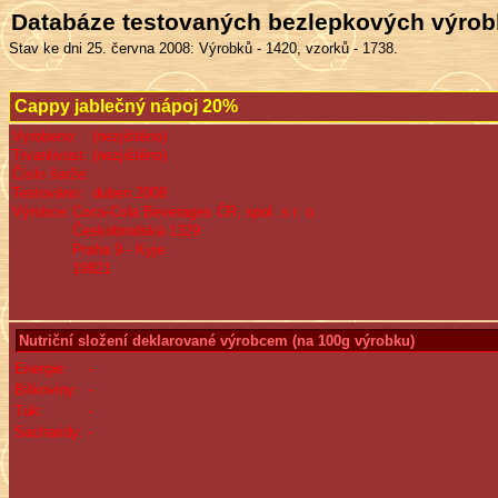
Databáze testovaných bezlepkových výro
Stav ke dni 25. června 2008: Výrobků - 1420, vzorků - 1738.
Cappy jablečný nápoj 20%
Vyrobeno:
(nezjištěno)
Trvanlivost:
(nezjištěno)
Číslo šarže:
Testováno:
duben 2008
Výrobce:
Coca-Cola Beverages ČR, spol. s r. o.
Českobrodská 1329
Praha 9 - Kyje
19821
Nutriční složení deklarované výrobcem (na 100g výrobku)
Energie:
-
Bílkoviny:
-
Tuk:
-
Sacharidy:
-