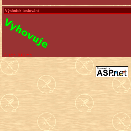
Výsledek testování
Gliadin:
0,61 mg