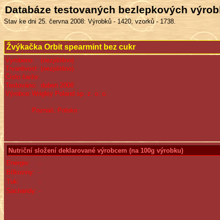
Databáze testovaných bezlepkových výro
Stav ke dni 25. června 2008: Výrobků - 1420, vzorků - 1738.
Žvýkačka Orbit spearmint bez cukr
Vyrobeno:
(nezjištěno)
Trvanlivost:
(nezjištěno)
Číslo šarže:
Testováno:
duben 2008
Výrobce:
Wrigley Poland sp. z. o. o.
Poznaň, Polsko
Nutriční složení deklarované výrobcem (na 100g výrobku)
Energie:
-
Bílkoviny:
-
Tuk:
-
Sacharidy:
-