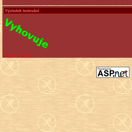
Výsledek testování
Gliadin:
0,62 mg