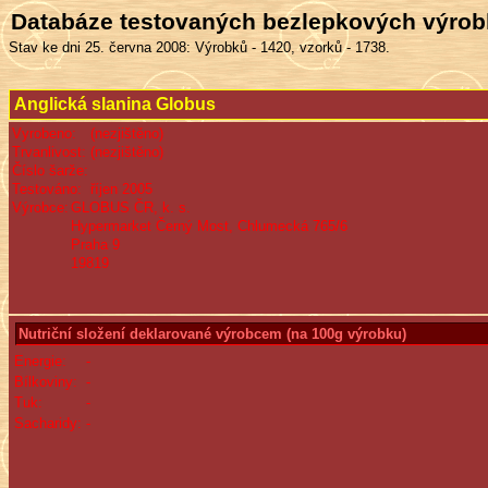
Databáze testovaných bezlepkových výro
Stav ke dni 25. června 2008: Výrobků - 1420, vzorků - 1738.
Anglická slanina Globus
Vyrobeno:
(nezjištěno)
Trvanlivost:
(nezjištěno)
Číslo šarže:
Testováno:
říjen 2005
Výrobce:
GLOBUS ČR, k. s.
Hypermarket Černý Most, Chlumecká 765/6
Praha 9
19819
Nutriční složení deklarované výrobcem (na 100g výrobku)
Energie:
-
Bílkoviny:
-
Tuk:
-
Sacharidy:
-