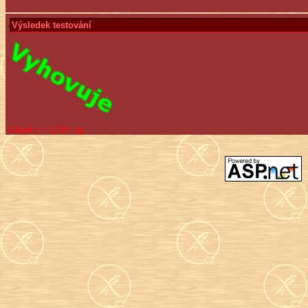
Výsledek testování
Gliadin:
< 1,00 mg