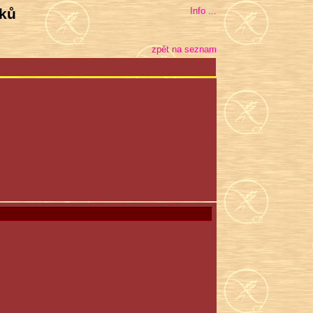
bků
Info ...
zpět na seznam