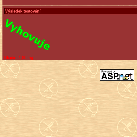
Výsledek testování
Gliadin:
1,80 mg