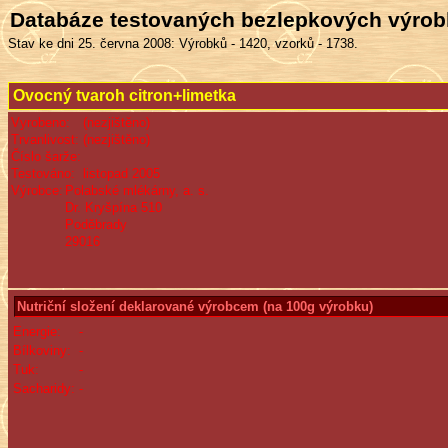
Databáze testovaných bezlepkových výro
Stav ke dni 25. června 2008: Výrobků - 1420, vzorků - 1738.
Ovocný tvaroh citron+limetka
Vyrobeno:
(nezjištěno)
Trvanlivost:
(nezjištěno)
Číslo šarže:
Testováno:
listopad 2005
Výrobce:
Polabské mlékárny, a. s.
Dr. Kryšpína 510
Poděbrady
29016
Nutriční složení deklarované výrobcem (na 100g výrobku)
Energie:
-
Bílkoviny:
-
Tuk:
-
Sacharidy:
-