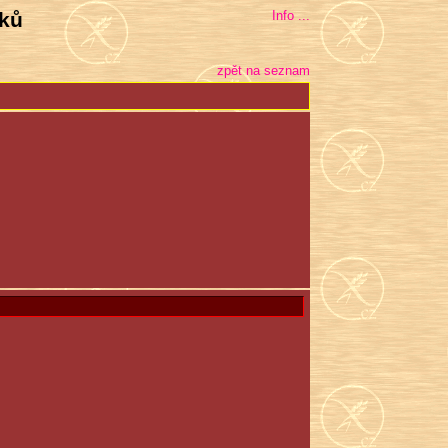
bků
Info ...
zpět na seznam