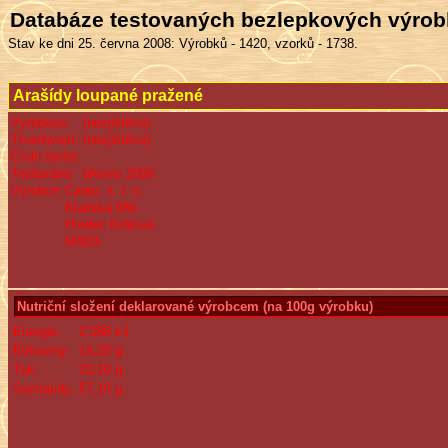
Databáze testovaných bezlepkových výro
Stav ke dni 25. června 2008: Výrobků - 1420, vzorků - 1738.
Arašídy loupané pražené
Vyrobeno:
(nezjištěno)
Trvanlivost:
(nezjištěno)
Číslo šarže:
Testováno:
březen 2006
Výrobce:
Canto, s. r. o.
Kladská 956
Hradec Králové
50003
Nutriční složení deklarované výrobcem (na 100g výrobku)
Energie:
2 088 kJ
Bílkoviny:
14,20 g
Tuk:
23,10 g
Sacharidy:
57,10 g