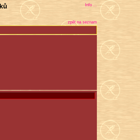
bků
Info ...
zpět na seznam