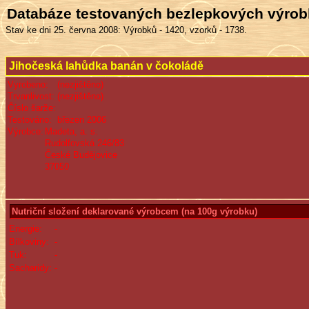
Databáze testovaných bezlepkových výro
Stav ke dni 25. června 2008: Výrobků - 1420, vzorků - 1738.
Jihočeská lahůdka banán v čokoládě
Vyrobeno:
(nezjištěno)
Trvanlivost:
(nezjištěno)
Číslo šarže:
Testováno:
březen 2006
Výrobce:
Madeta, a. s.
Rudolfovská 246/83
České Budějovice
37050
Nutriční složení deklarované výrobcem (na 100g výrobku)
Energie:
-
Bílkoviny:
-
Tuk:
-
Sacharidy:
-