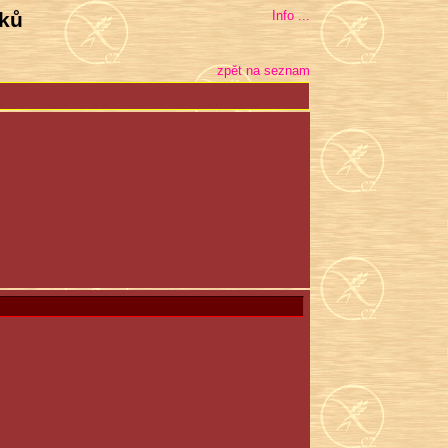
bků
Info ...
zpět na seznam