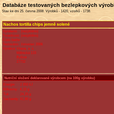
Databáze testovaných bezlepkových výro
Stav ke dni 25. června 2008: Výrobků - 1420, vzorků - 1738.
Nachos tortilla chips jemně solené
Vyrobeno:
(nezjištěno)
Trvanlivost:
(nezjištěno)
Číslo šarže:
Testováno:
červenec 2006
Výrobce:
Vitana, a. s.
Mělnická 133
Byšice
27732
Nutriční složení deklarované výrobcem (na 100g výrobku)
Energie:
2 050 kJ
Bílkoviny:
6,10 g
Tuk:
24,20 g
Sacharidy:
61,90 g