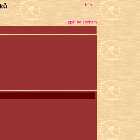
bků
Info ...
zpět na seznam