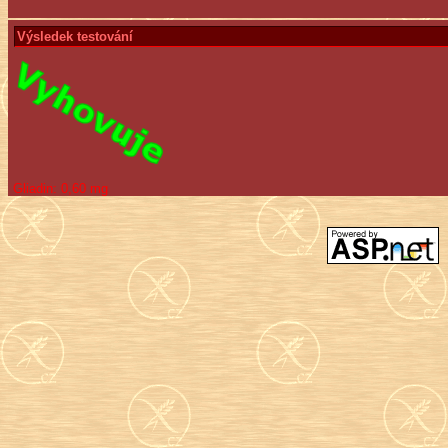
Výsledek testování
Gliadin:
0,60 mg