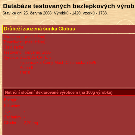
Databáze testovaných bezlepkových výro
Stav ke dni 25. června 2008: Výrobků - 1420, vzorků - 1738.
Drůbeží zauzená šunka Globus
Vyrobeno:
(nezjištěno)
Trvanlivost:
(nezjištěno)
Číslo šarže:
Testováno:
červenec 2006
Výrobce:
GLOBUS ČR, k. s.
Hypermarket Černý Most, Chlumecká 765/6
Praha 9
19819
Nutriční složení deklarované výrobcem (na 100g výrobku)
Energie:
-
Bílkoviny:
-
Tuk:
-
Sacharidy:
-
Gliadin:
2,20 mg