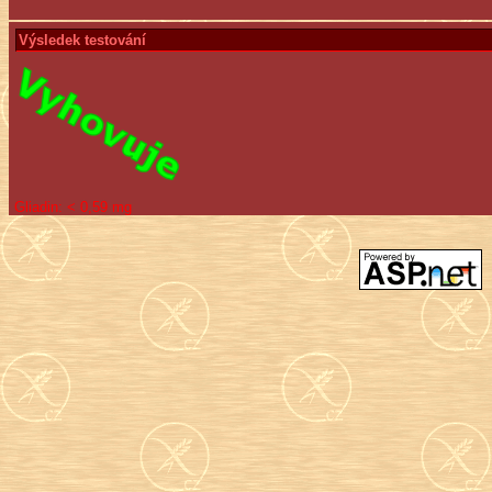
Výsledek testování
Gliadin:
< 0,59 mg