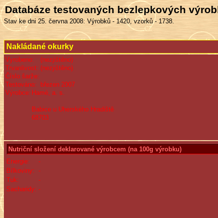
Databáze testovaných bezlepkových výro
Stav ke dni 25. června 2008: Výrobků - 1420, vzorků - 1738.
Nakládané okurky
Vyrobeno:
(nezjištěno)
Trvanlivost:
(nezjištěno)
Číslo šarže:
Testováno:
březen 2007
Výrobce:
Hamé, a. s.
Babice u Uherského Hradiště
68703
Nutriční složení deklarované výrobcem (na 100g výrobku)
Energie:
-
Bílkoviny:
-
Tuk:
-
Sacharidy:
-