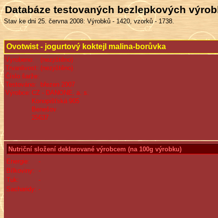
Databáze testovaných bezlepkových výro
Stav ke dni 25. června 2008: Výrobků - 1420, vzorků - 1738.
Ovotwist - jogurtový koktejl malina-borůvka
Vyrobeno:
(nezjištěno)
Trvanlivost:
(nezjištěno)
Číslo šarže:
Testováno:
březen 2007
Výrobce:
CZ - DANONE, a. s.
Konopišťská 905
Benešov
25637
Nutriční složení deklarované výrobcem (na 100g výrobku)
Energie:
-
Bílkoviny:
-
Tuk:
-
Sacharidy:
-