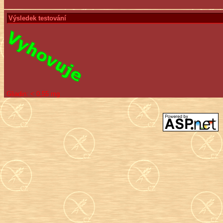
Výsledek testování
Gliadin:
< 0,55 mg