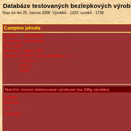
Databáze testovaných bezlepkových výro
Stav ke dni 25. června 2008: Výrobků - 1420, vzorků - 1738.
Campino jahoda
Vyrobeno:
(nezjištěno)
Trvanlivost:
(nezjištěno)
Číslo šarže:
Testováno:
duben 2007
Výrobce:
STORCK Česká republika, s. r. o.
V Celnici 4
Praha 1
11000
Nutriční složení deklarované výrobcem (na 100g výrobku)
Energie:
-
Bílkoviny:
-
Tuk:
-
Sacharidy:
-