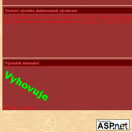
Složení výrobku deklarované výrobcem
cukr, glukózový sirup, smetana, máselný tuk, ztužený rostlinný tuk, kysel
aroma, sójový lecithin, koncentrát jahodové šťávy, jedlá sůl, barviva E 120 
Výsledek testování
Gliadin:
< 0,61 mg