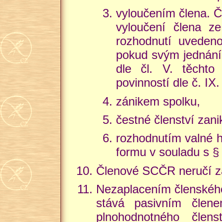
vyloučením člena. Č
vyloučení člena z
rozhodnutí uvedeno
pokud svým jednáním
dle čl. V. těchto
povinností dle č. IX.
zánikem spolku,
čestné členství zan
rozhodnutím valné 
formu v souladu s §
Členové SCČR neručí za
Nezaplacením členského 
stává pasivním člen
plnohodnotného člen