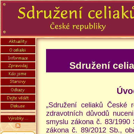
Sdružení celia
Úvo
„Sdružení celiaků České re
zdravotních důvodů nuceni 
smyslu zákona č. 83/1990 S
zákona č. 89/2012 Sb., ob