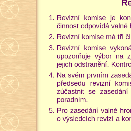
Re
Revizní komise je kon
činnost odpovídá valné
Revizní komise má tři čl
Revizní komise vyko
upozorňuje výbor na z
jejich odstranění. Kontr
Na svém prvním zasedán
předsedu revizní kom
zúčastnit se zasedán
poradním.
Pro zasedání valné hro
o výsledcích revizí a kon