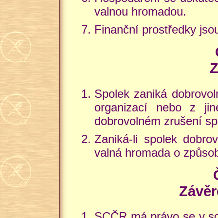
valnou hromadou.
Finanční prostředky js
Z
Spolek zaniká dobrovol
organizací nebo z j
dobrovolném zrušení sp
Zaniká-li spolek dobr
valná hromada o způso
Závěr
SCČR má právo se v soul