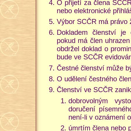
O přijetí za člena SCČ
nebo elektronické přihlá
Výbor SCČR má právo žá
Dokladem členství je 
pokud má člen uhrazen č
obdržel doklad o promin
bude ve SCČR evidován
Čestné členství může bý
O udělení čestného člen
Členství ve SCČR zanik
dobrovolným vyst
doručení písemného
není-li v oznámení o
úmrtím člena nebo p