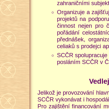
zahraničními subjekt
Organizuje a zajišťu
projektů na podporu
činnost nejen pro č
pořádání celostátní
přednášek, organiz
celiaků s prodejci ap
SCČR spolupracuje se
posláním SCČR v ČR 
Vedle
Jelikož je provozování hla
SCČR vykonávat i hospodářs
Pro zajištění financování m