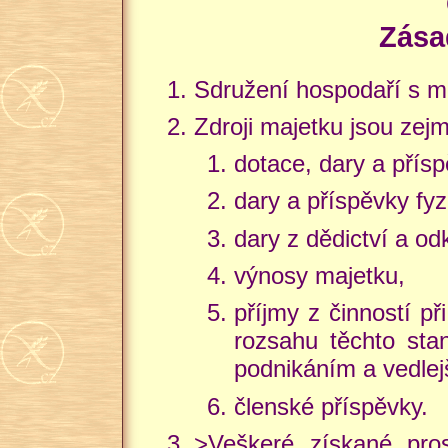
Zása
Sdružení hospodaří s m
Zdroji majetku jsou zej
dotace, dary a přís
dary a příspěvky fy
dary z dědictví a o
výnosy majetku,
příjmy z činností p
rozsahu těchto sta
podnikáním a vedlej
členské příspěvky.
>Veškeré získané pro