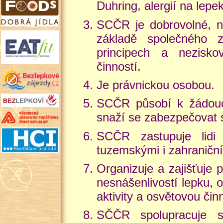
Duhring, alergií na lepek
SCČR je dobrovolné, nez
základě společného 
principech a nezisko
činností.
Je právnickou osobou.
SCČR působí k žádoucí
snaží se zabezpečovat 
SCČR zastupuje lidi
tuzemskými i zahraničním
Organizuje a zajišťuje p
nesnášenlivostí lepku, 
aktivity a osvětovou čin
SČČR spolupracuje se