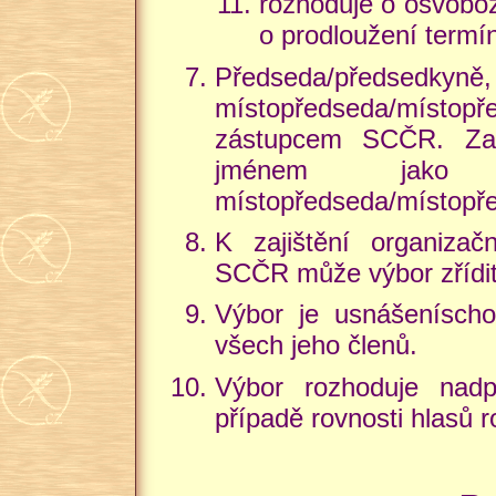
rozhoduje o osvoboz
o prodloužení termín
Předseda/předse
místopředseda/místo
zástupcem SCČR. Za
jménem jako př
místopředseda/místop
K zajištění organizačn
SCČR může výbor zřídit
Výbor je usnášeníschop
všech jeho členů.
Výbor rozhoduje nadp
případě rovnosti hlasů 