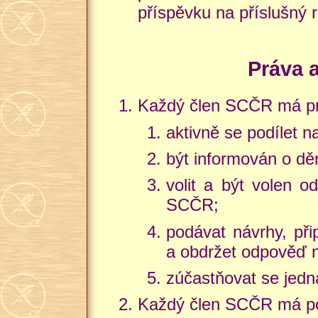
příspěvku na příslušný r
Práva 
Každý člen SCČR má pr
aktivně se podílet n
být informován o d
volit a být volen o
SCČR;
podávat návrhy, př
a obdržet odpověď 
zúčastňovat se jedn
Každý člen SCČR má po