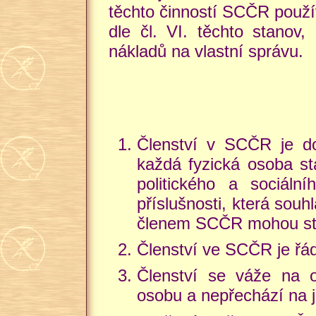
těchto činností SCČR použí
dle čl. VI. těchto stanov,
nákladů na vlastní správu.
Členství v SCČR je d
každá fyzická osoba sta
politického a sociální
příslušnosti, která souh
členem SCČR mohou stát
Členství ve SCČR je řád
Členství se váže na o
osobu a nepřechází na 