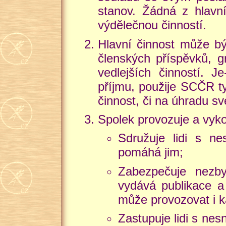
stanov. Žádná z hlavní
výdělečnou činností.
Hlavní činnost může bý
členských příspěvků, g
vedlejších činností. J
příjmu, použije SCČR ty
činnost, či na úhradu sv
Spolek provozuje a vykon
Sdružuje lidi s nes
pomáhá jim;
Zabezpečuje nezby
vydává publikace a 
může provozovat i k
Zastupuje lidi s nes