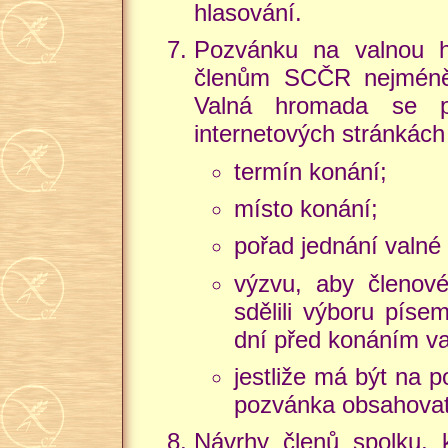
hlasování.
Pozvánku na valnou h
členům SCČR nejméně
Valná hromada se p
internetových stránká
termín konání;
místo konání;
pořad jednání valné
výzvu, aby členov
sdělili výboru píse
dní před konáním v
jestliže má být na
pozvánka obsahovat
Návrhy členů spolku, 