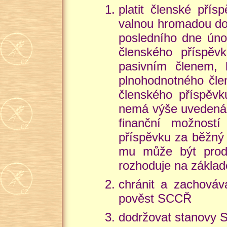
platit členské přís
valnou hromadou do 
posledního dne úno
členského příspěv
pasivním členem, 
plnohodnotného čle
členského příspěvk
nemá výše uvedená p
finanční možnost
příspěvku za běžný
mu může být prodl
rozhoduje na základ
chránit a zachová
pověst SCCŘ
dodržovat stanovy