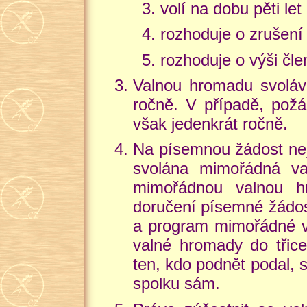
volí na dobu pěti le
rozhoduje o zrušení
rozhoduje o výši čl
Valnou hromadu svolává
ročně. V případě, požád
však jedenkrát ročně.
Na písemnou žádost nej
svolána mimořádná va
mimořádnou valnou h
doručení písemné žádos
a program mimořádné va
valné hromady do třice
ten, kdo podnět podal, 
spolku sám.