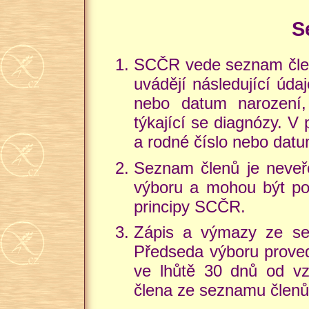
S
SCČR vede seznam člen
uvádějí následující údaj
nebo datum narození, 
týkající se diagnózy. V
a rodné číslo nebo datu
Seznam členů je neveře
výboru a mohou být pou
principy SCČR.
Zápis a výmazy ze se
Předseda výboru prove
ve lhůtě 30 dnů od vz
člena ze seznamu členů 