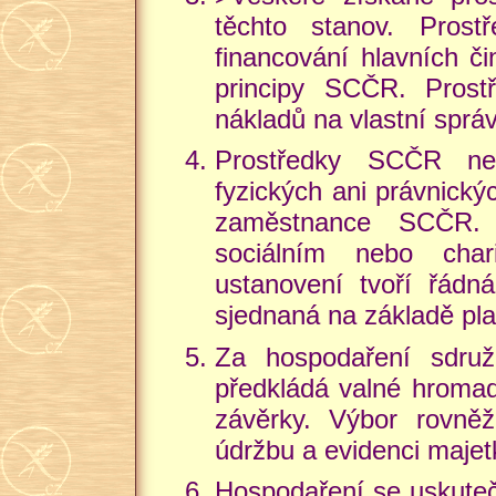
těchto stanov. Pros
financování hlavních či
principy SCČR. Prost
nákladů na vlastní sprá
Prostředky SCČR ne
fyzických ani právnickýc
zaměstnance SCČR. T
sociálním nebo char
ustanovení tvoří řád
sjednaná na základě pla
Za hospodaření sdruž
předkládá valné hromad
závěrky. Výbor rovně
údržbu a evidenci majet
Hospodaření se uskuteč