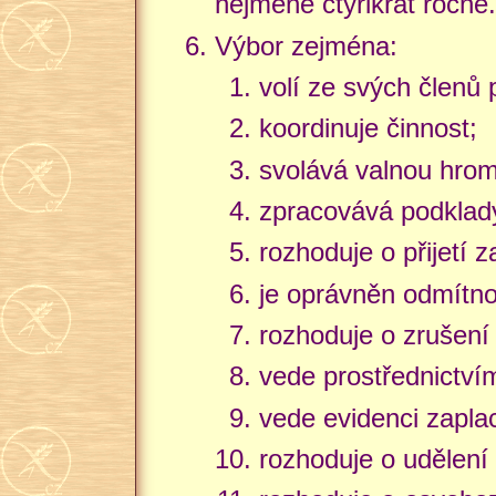
nejméně čtyřikrát ročně.
Výbor zejména:
volí ze svých členů
koordinuje činnost;
svolává valnou hro
zpracovává podklady
rozhoduje o přijetí z
je oprávněn odmítno
rozhoduje o zrušení 
vede prostřednictví
vede evidenci zapla
rozhoduje o udělení 