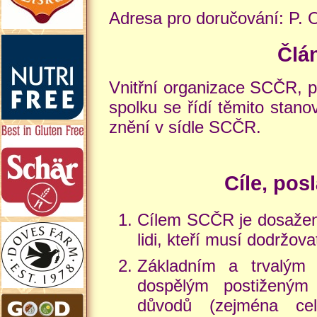
Adresa pro doručování: P.
Člá
Vnitřní organizace SCČR, p
spolku se řídí těmito stan
znění v sídle SCČR.
Cíle, pos
Cílem SCČR je dosažení
lidi, kteří musí dodržov
Základním a trvalým
dospělým postiženým 
důvodů (zejména celi