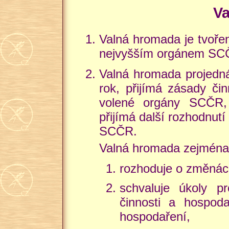
V
Valná hromada je tvoř
nejvyšším orgánem SC
Valná hromada projedná
rok, přijímá zásady čin
volené orgány SCČR, 
přijímá další rozhodnutí
SCČR.
Valná hromada zejména
rozhoduje o změnác
schvaluje úkoly p
činnosti a hospod
hospodaření,