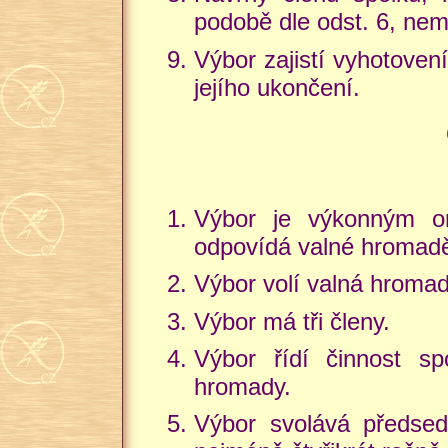
podobě dle odst. 6, ne
Výbor zajistí vyhotoven
jejího ukončení.
Výbor je výkonným or
odpovídá valné hromad
Výbor volí valná hromada
Výbor má tři členy.
Výbor řídí činnost s
hromady.
Výbor svolává předsed