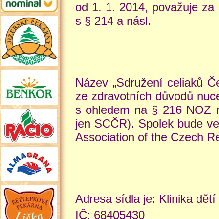
od 1. 1. 2014, považuje za
s § 214 a násl.
Název „Sdružení celiaků Čes
ze zdravotních důvodů nuce
s ohledem na § 216 NOZ mě
jen SCČR). Spolek bude ve 
Association of the Czech Re
Adresa sídla je: Klinika dě
IČ: 68405430