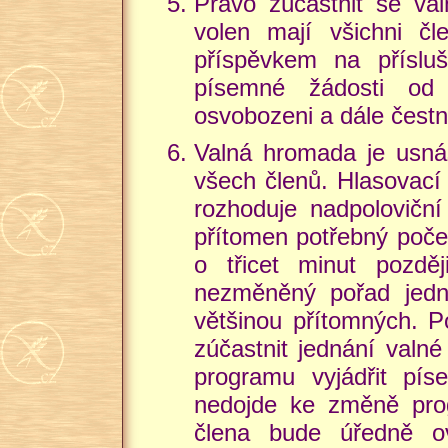
Právo zúčastnit se val
volen mají všichni 
příspěvkem na přísluš
písemné žádosti od 
osvobozeni a dále čestn
Valná hromada je usnáš
všech členů. Hlasovac
rozhoduje nadpoloviční
přítomen potřebný poče
o třicet minut pozdě
nezměněný pořad jedná
většinou přítomných. 
zúčastnit jednání valn
programu vyjádřit pí
nedojde ke změně pro
člena bude úředně ov