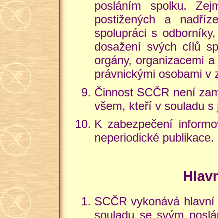
posláním spolku. Zej
postižených a nadříz
spolupráci s odborníky,
dosažení svých cílů sp
orgány, organizacemi a 
právnickými osobami v z
Činnost SCČR není zaměř
všem, kteří v souladu s
K zabezpečení informov
neperiodické publikace.
Hlav
SCČR vykonává hlavní č
souladu se svým poslán