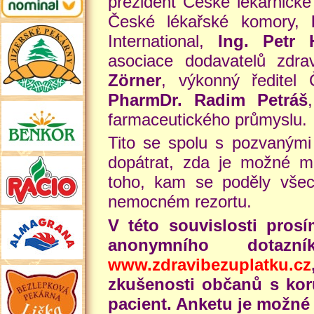
prezident České lékárnick
České lékařské komory,
International,
Ing. Petr 
asociace dodavatelů zdra
Zörner
, výkonný ředitel 
PharmDr. Radim Petráš
farmaceutického průmyslu.
Tito se spolu s pozvanými 
dopátrat, zda je možné mí
toho, kam se poděly všec
nemocném rezortu.
V této souvislosti pros
anonymního dotaz
www.zdravibezuplatku.cz
zkušenosti občanů s koru
pacient. Anketu je možné