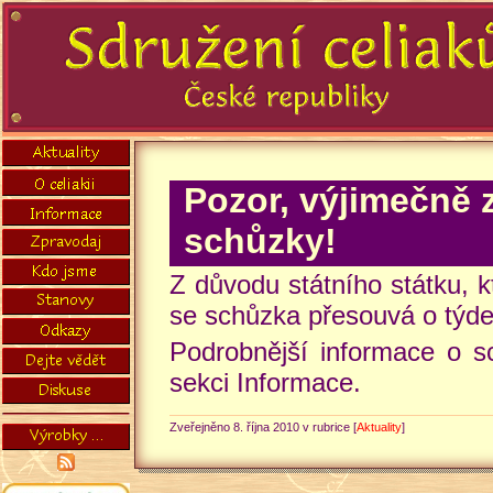
Pozor, výjimečně 
schůzky!
Z důvodu státního státku, k
se schůzka přesouvá o týde
Podrobnější informace o s
sekci Informace.
Zveřejněno 8. října 2010 v rubrice [
Aktuality
]