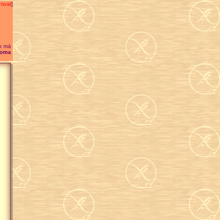
rovat
]
k má
oma