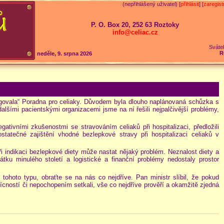
(nepřihlášený uživatel) [
přihlásit
] [
zaregist
P. O. Box 20, 252 63 Roztoky
info@celiac.cz
Sváte
R
neděle, 9. srpna 2026
ungovala“ Poradna pro celiaky. Důvodem byla dlouho naplánovaná schůzka s
šími pacientskými organizacemi jsme na ní řešili nejpalčivější problémy,
ativními zkušenostmi se stravováním celiaků při hospitalizaci, předložili
tatečné zajištění vhodné bezlepkové stravy při hospitalizaci celiaků v
ři indikaci bezlepkové diety může nastat nějaký problém. Neznalost diety a
ku minulého století a logistické a finanční problémy nedostaly prostor
tohoto typu, obraťte se na nás co nejdříve. Pan ministr slíbil, že pokud
řícností či nepochopením setkali, vše co nejdříve prověří a okamžitě zjedná