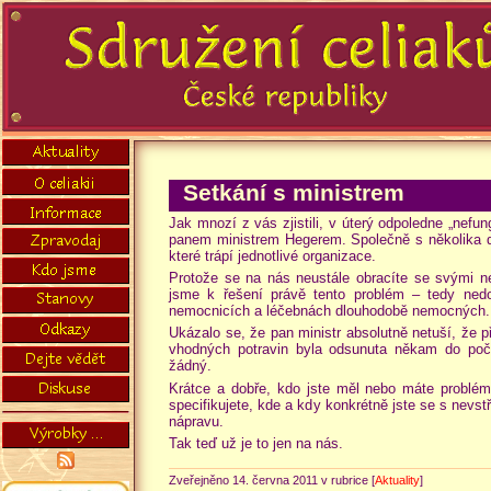
Setkání s ministrem
Jak mnozí z vás zjistili, v úterý odpoledne „nef
panem ministrem Hegerem. Společně s několika dal
které trápí jednotlivé organizace.
Protože se na nás neustále obracíte se svými neg
jsme k řešení právě tento problém – tedy nedos
nemocnicích a léčebnách dlouhodobě nemocných.
Ukázalo se, že pan ministr absolutně netuší, že p
vhodných potravin byla odsunuta někam do počát
žádný.
Krátce a dobře, kdo jste měl nebo máte problém 
specifikujete, kde a kdy konkrétně jste se s nevst
nápravu.
Tak teď už je to jen na nás.
Zveřejněno 14. června 2011 v rubrice [
Aktuality
]