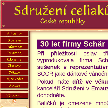
30 let firmy Schär
Při příležitosti oslav t
vyprodukovala firma S
sušenek v reprezentativ
SCČR jako dárkové vánoční 
Pokud máte
dítě ve věku
kanceláři Sdružení v Emauz
dohodněte.
Balíčků je omezené mno