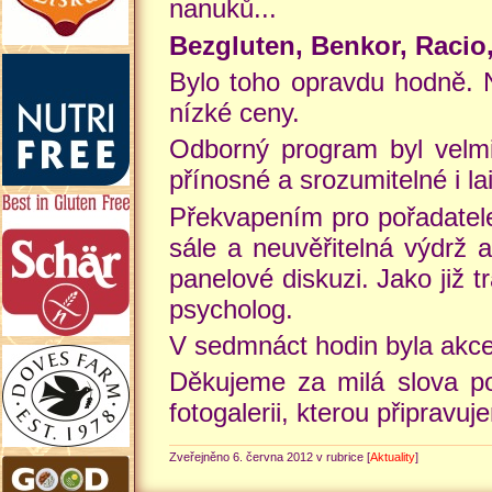
nanuků...
Bezgluten, Benkor, Raci
Bylo toho opravdu hodně. 
nízké ceny.
Odborný program byl velmi
přínosné a srozumitelné i l
Překvapením pro pořadatel
sále a neuvěřitelná výdrž 
panelové diskuzi. Jako již t
psycholog.
V sedmnáct hodin byla akc
Děkujeme za milá slova po
fotogalerii, kterou připravu
Zveřejněno 6. června 2012 v rubrice [
Aktuality
]