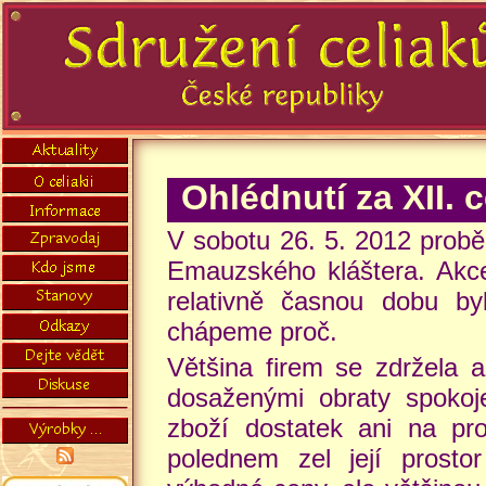
Ohlédnutí za XII. 
V sobotu 26. 5. 2012 proběh
Emauzského kláštera. Akc
relativně časnou dobu byl
chápeme proč.
Většina firem se zdržela a
dosaženými obraty spoko
zboží dostatek ani na pro
polednem zel její prosto