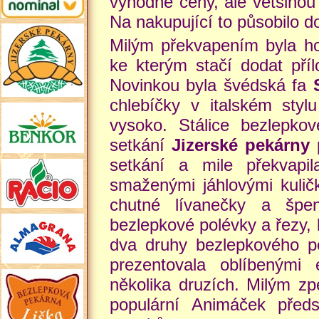
výhodné ceny, ale většinou b
Na nakupující to působilo do
Milým překvapením byla ho
ke kterým stačí dodat pří
Novinkou byla švédská fa
chlebíčky v italském styl
vysoko. Stálice bezlepk
setkání
Jizerské pekárny
p
setkání a mile překvapi
smaženými jáhlovými kulič
chutné lívanečky a špe
bezlepkové polévky a řezy, 
dva druhy bezlepkového p
prezentovala oblíbenými 
několika druzích. Milým zp
populární Animáček předs