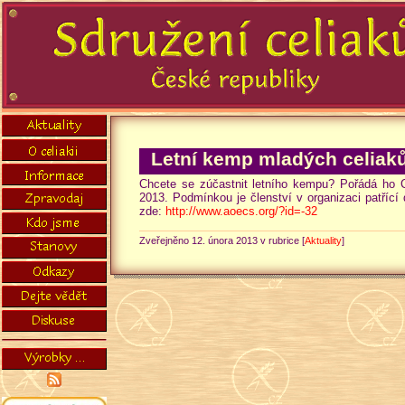
Letní kemp mladých celiak
Chcete se zúčastnit letního kempu? Pořádá ho 
2013. Podmínkou je členství v organizaci patříc
zde:
http://www.aoecs.org/?id=-32
Zveřejněno 12. února 2013 v rubrice [
Aktuality
]