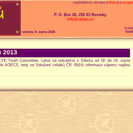
(nepřihlášený uživatel) [
přihlásit
] [
zaregist
P. O. Box 20, 252 63 Roztoky
info@celiac.cz
Sváte
Sobě
sobota, 8. srpna 2026
ů 2013
CYE Youth Committee. Letos se uskuteční v Srbsku od 18. do 24. srpna
í do AOECS, tedy ve Sdružení celiaků ČR. Bližší informace zájemci najdou