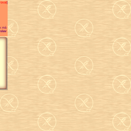
rovat
]
k má
slav