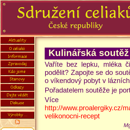
Kulinářská soutěž
Vaříte bez lepku, mléka č
podělit? Zapojte se do soutě
o víkendový pobyt v lázních
Pořadatelem soutěže je por
Více o
http://www.proalergiky.cz/m
velikonocni-recept
Mg