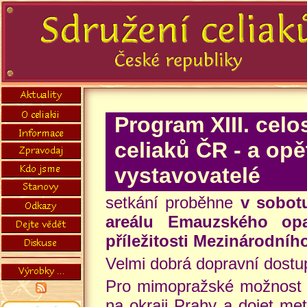
Program XIII. celo
celiaků ČR - a opě
vystavovatelé
setkání proběhne
v sobot
areálu Emauzského opa
příležitosti Mezinárodního
Velmi dobrá dopravní dostu
Pro mimopražské možnost n
na okraji Prahy a dojet me