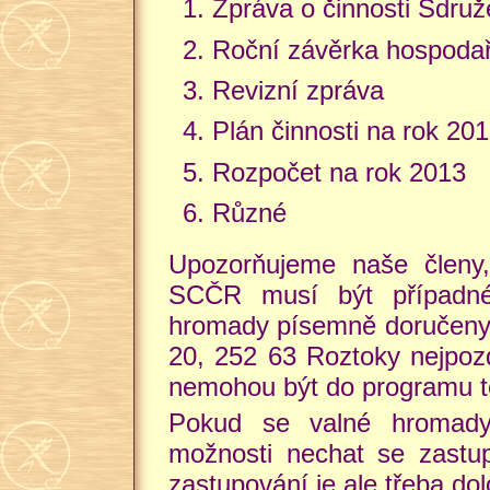
Zpráva o činnosti Sdru
Roční závěrka hospodař
Revizní zpráva
Plán činnosti na rok 20
Rozpočet na rok 2013
Různé
Upozorňujeme naše členy,
SCČR musí být případné
hromady písemně doručeny 
20, 252 63 Roztoky nejpozd
nemohou být do programu t
Pokud se valné hromady 
možnosti nechat se zastup
zastupování je ale třeba do