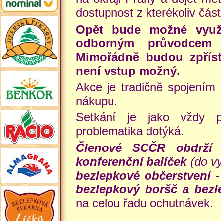
dostupnost z kterékoliv část
Opět bude možné využí
odborným průvodcem 
Mimořádně budou zpříst
není vstup možný.
Akce je tradičně spojením
nákupu.
Setkání je jako vždy p
problematika dotýká.
Členové SCČR obdrží 
konferenční balíček
(do vy
bezlepkové občerstvení 
bezlepkový boršč a bez
na celou řadu ochutnávek.