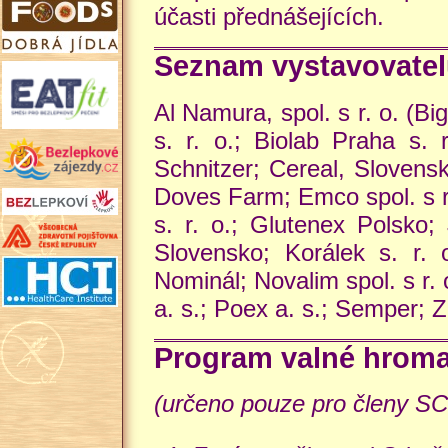
účasti přednášejících.
Seznam vystavovatel
Al Namura, spol. s r. o. (Bi
s. r. o.; Biolab Praha s. 
Schnitzer; Cereal, Slovens
Doves Farm; Emco spol. s r.
s. r. o.; Glutenex Polsko;
Slovensko; Korálek s. r. 
Nominál; Novalim spol. s r.
a. s.; Poex a. s.; Semper; Z
Program valné hrom
(určeno pouze pro členy S