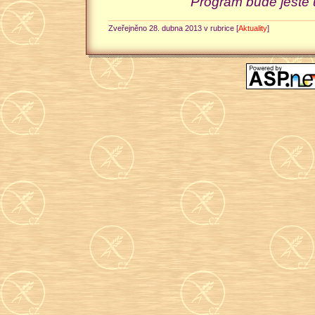
Program bude ještě 
Zveřejněno 28. dubna 2013 v rubrice [
Aktuality
]