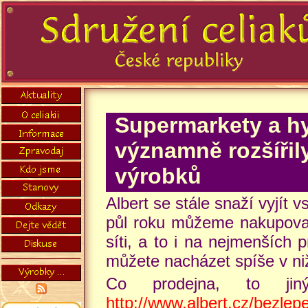
Supermarkety a h
významně rozšíři
výrobků
Albert se stále snaží vyjít 
půl roku můžeme nakupovat
síti, a to i na nejmenších
můžete nacházet spíše v ni
Co prodejna, to ji
http://www.albert.cz/bezlep