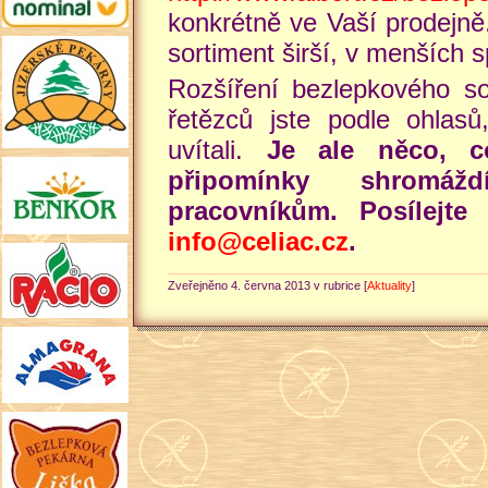
konkrétně ve Vaší prodejně
sortiment širší, v menších s
Rozšíření bezlepkového so
řetězců jste podle ohlas
uvítali.
Je ale něco, c
připomínky shromá
pracovníkům. Posílejt
info@celiac.cz
.
Zveřejněno 4. června 2013 v rubrice [
Aktuality
]