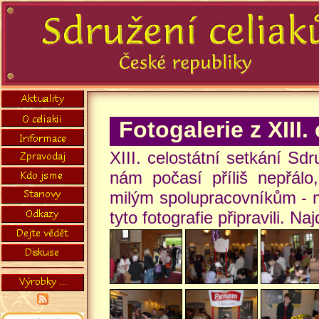
Fotogalerie z XIII
XIII. celostátní setkání S
nám počasí příliš nepřálo
milým spolupracovníkům - m
tyto fotografie připravili. N