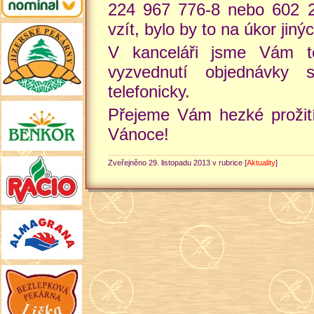
224 967 776-8 nebo 602 
vzít, bylo by to na úkor jinýc
V kanceláři jsme Vám té
vyzvednutí objednávky 
telefonicky.
Přejeme Vám hezké prožit
Vánoce!
Zveřejněno 29. listopadu 2013 v rubrice [
Aktuality
]