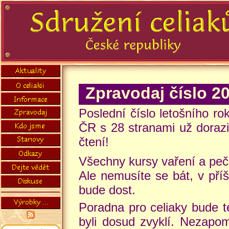
Zpravodaj číslo 2
Poslední číslo letošního ro
ČR s 28 stranami už dorazi
čtení!
Všechny kursy vaření a pečen
Ale nemusíte se bát, v pří
bude dost.
Poradna pro celiaky bude t
byli dosud zvyklí. Nezapom