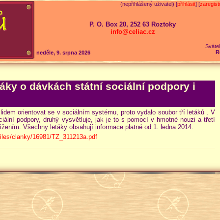
(nepřihlášený uživatel) [
přihlásit
] [
zaregist
P. O. Box 20, 252 63 Roztoky
info@celiac.cz
Sváte
R
neděle, 9. srpna 2026
áky o dávkách státní sociální podpory i
lidem orientovat se v sociálním systému, proto vydalo soubor tří letáků . V
ální podpory, druhý vysvětluje, jak je to s pomocí v hmotné nouzi a třetí
ižením. Všechny letáky obsahují informace platné od 1. ledna 2014.
files/clanky/16981/TZ_311213a.pdf