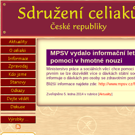
MPSV vydalo informační let
pomoci v hmotné nouzi
Ministerstvo práce a sociálních věcí chce pomoci 
prvním se lze dozvědět více o dávkách státní soci
informuje o dávkách pro osoby se zdravotním post
Bližší informace najdete zde:
http://www.mpsv.cz/
Zveřejněno 5. ledna 2014 v rubrice [
Aktuality
]