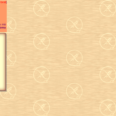
rovat
]
k má
oma