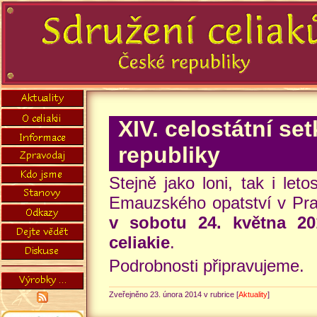
XIV. celostátní se
republiky
Stejně jako loni, tak i le
Emauzského opatství v Pra
v sobotu 24. května 20
celiakie
.
Podrobnosti připravujeme.
Zveřejněno 23. února 2014 v rubrice [
Aktuality
]