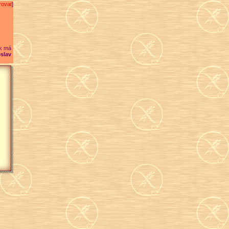
rovat
]
k má
slav