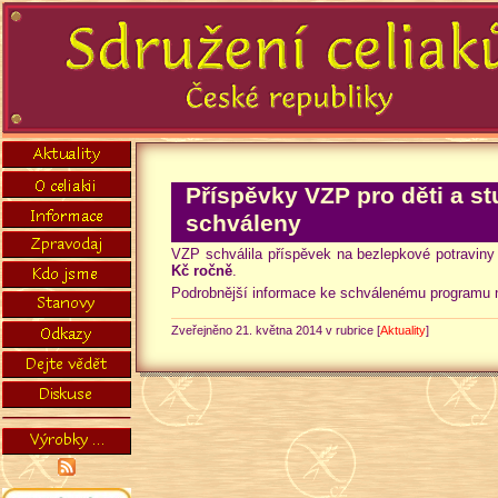
Příspěvky VZP pro děti a s
schváleny
VZP schválila příspěvek na bezlepkové potraviny p
Kč ročně
.
Podrobnější informace ke schválenému programu 
Zveřejněno 21. května 2014 v rubrice [
Aktuality
]