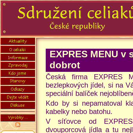
EXPRES MENU v sí
dobrot
Česká firma EXPRES M
bezlepkových jídel, si na V
speciální balíček nejoblíben
Kdo by si nepamatoval kla
kabelky nebo batohu.
V síťovce od EXPRES M
dvouporcová jídla a tu nej