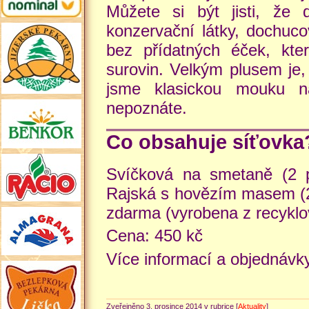
Můžete si být jisti, že 
konzervační látky, dochuco
bez přídatných éček, kte
surovin. Velkým plusem je,
jsme klasickou mouku na
nepoznáte.
Co obsahuje síťovka
Svíčková na smetaně (2 p
Rajská s hovězím masem (2 
zdarma (vyrobena z recyklo
Cena: 450 kč
Více informací a objednáv
Zveřejněno 3. prosince 2014 v rubrice [
Aktuality
]