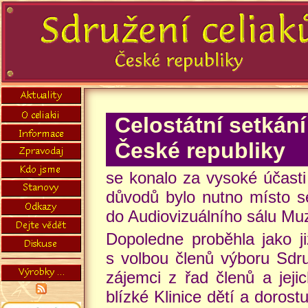
Celostátní setkání
České republiky
se konalo za vysoké účasti
důvodů bylo nutno místo se
do Audiovizuálního sálu Muz
Dopoledne proběhla jako j
s volbou členů výboru Sdru
zájemci z řad členů a jeji
blízké Klinice dětí a doros