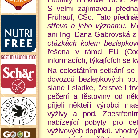
S velmi zajímavou předná
Frühauf, CSc. Tato předn
střeva a jeho významu
. M
ani Ing. Dana Gabrovská z
otázkách kolem bezlepkov
řešena v rámci EU (Cod
informacích, týkajících se k
Na celostátním setkání se 
dovozců bezlepkových pot
slané i sladké, čerstvé i t
pečení a těstoviny od ně
přijeli někteří výrobci m
výživy a pod. Zpestřením
nabízející pobyty pro ce
výživových doplňků, vhodnýc