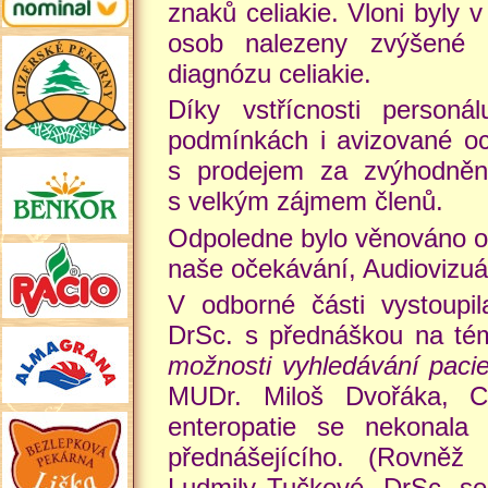
znaků celiakie. Vloni byly
osob nalezeny zvýšené ho
diagnózu celiakie.
Díky vstřícnosti person
podmínkách i avizované o
s prodejem za zvýhodněné
s velkým zájmem členů.
Odpoledne bylo věnováno o
naše očekávání, Audiovizuál
V odborné části vystoupi
DrSc. s přednáškou na t
možnosti vyhledávání pacien
MUDr. Miloš Dvořáka, C
enteropatie se nekonala 
přednášejícího. (Rovně
Ludmily Tučkové, DrSc. se