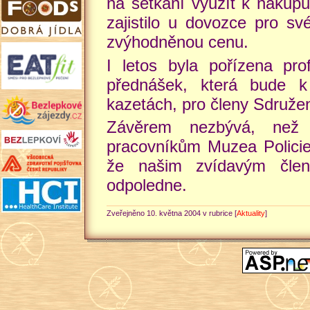
na setkání využít k nákupu
zajistilo u dovozce pro s
zvýhodněnou cenu.
I letos byla pořízena pr
přednášek, která bude 
kazetách, pro členy Sdruže
Závěrem nezbývá, než 
pracovníkům Muzea Policie
že našim zvídavým člen
odpoledne.
Zveřejněno 10. května 2004 v rubrice [
Aktuality
]