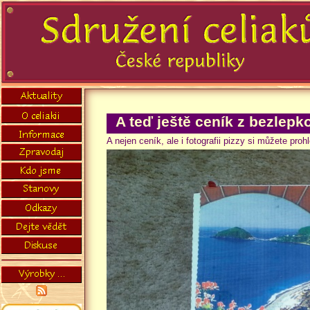
A teď ještě ceník z bezlep
A nejen ceník, ale i fotografii pizzy si můžete proh