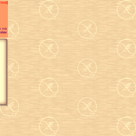
rovat
]
k má
slav