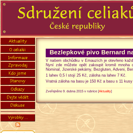
Bezlepkové pivo Bernard n
V našem obchůdku v Emauzích je otevřeno každé 
Nyní zde můžete opět zakoupit kromě mnoha da
Nominal, Jizerské pekárny, Bezgluten, Adveni, Ben
1 lahev 0,5 l stojí 25 Kč, záloha na lahev 7 Kč.
Vratná záloha na basu je 150 Kč a basu s 11 kus
Zveřejněno 9. dubna 2015 v rubrice [
Aktuality
]