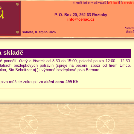
(nepřihlášený uživatel) [
přihlásit
] [
zaregist
P. O. Box 20, 252 63 Roztoky
info@celiac.cz
Sváte
Sobě
sobota, 8. srpna 2026
a skladě
pondělí, úterý a čtvrtek od 8:30 do 15:00, polední pauza 12:00 – 12:30.
lších bezlepkových potravin (spreje na pečení, zboží od firem Emco,
kor, Bio Schnitzer aj.) i výborné bezlepkové pivo Bernard.
y piva můžete zakoupit za
akční cenu 499 Kč
.