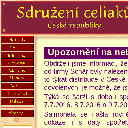
Upozornění na ne
Obdrželi jsme informaci, ž
od firmy Schär byly naleze
to týkat distribuce v České
dovolených, je možné, že js
Týká se šarží s dobou spo
7.7.2016, 8.7.2016 a 9.7.20
Salmonela se našla rovně
odkaze i s daty spotř