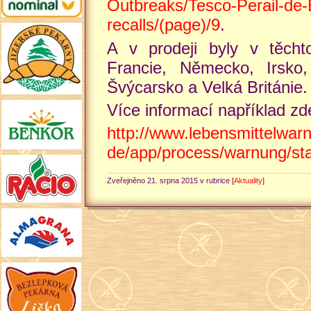
Outbreaks/Tesco-Perail-de-
recalls/(page)/9
.
A v prodeji byly v těcht
Francie, Německo, Irsko,
Švýcarsko a Velká Británie.
Více informací například zd
http://www.lebensmittelwar
de/app/process/warnung/sta
Zveřejněno 21. srpna 2015 v rubrice [
Aktuality
]