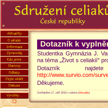
Dotazník k vyplně
Studentka Gymnázia J. Vale
na téma „Život s celiakií“ p
Dotazník naj
http://www.survio.com/su
Děkujeme.
Zveřejněno 17. září 2015 v rubrice [
Aktuality
]