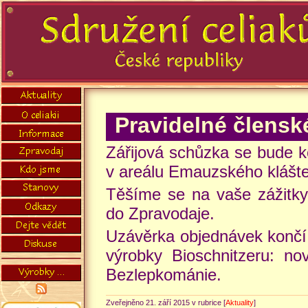
Pravidelné člensk
Zářijová schůzka se bude k
v areálu Emauzského klášte
Těšíme se na vaše zážitky
do Zpravodaje.
Uzávěrka objednávek končí v
výrobky Bioschnitzeru: no
Bezlepkománie.
Zveřejněno 21. září 2015 v rubrice [
Aktuality
]