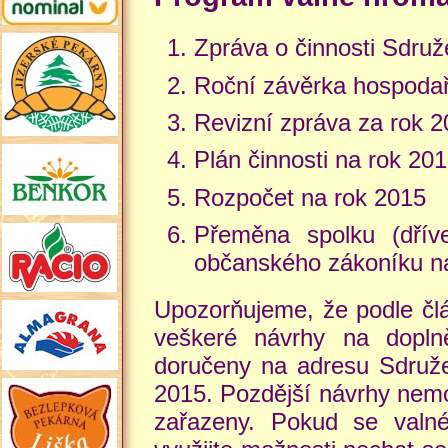
Zpráva o činnosti Sdru
Roční závěrka hospodař
Revizní zpráva za rok 
Plán činnosti na rok 20
Rozpočet na rok 2015
Přeměna spolku (dřív
občanského zákoníku n
Upozorňujeme, že podle člá
veškeré návrhy na dopl
doručeny na adresu Sdružen
2015. Pozdější návrhy nem
zařazeny. Pokud se valn