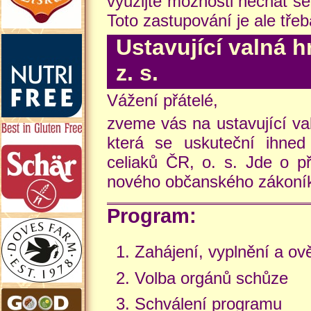
využijte možnosti nechat s
Toto zastupování je ale tře
Ustavující valná 
z. s.
Vážení přátelé,
zveme vás na ustavující va
která se uskuteční ihne
celiaků ČR, o. s. Jde o 
nového občanského zákoní
Program:
Zahájení, vyplnění a ově
Volba orgánů schůze
Schválení programu