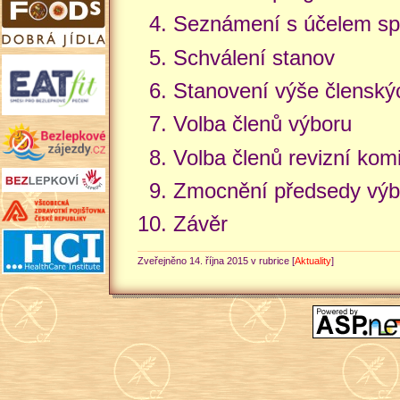
Seznámení s účelem sp
Schválení stanov
Stanovení výše členský
Volba členů výboru
Volba členů revizní kom
Zmocnění předsedy výb
Závěr
Zveřejněno 14. října 2015 v rubrice [
Aktuality
]