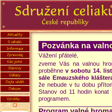
Pozvánka na val
Vážení přátelé,
zveme Vás na valnou hrom
proběhne
v sobotu 14. li
sále Emauzského klášter
že nebude v tu dobu příto
Stanov od 11 hodin konat
programem.
Program valné hrom