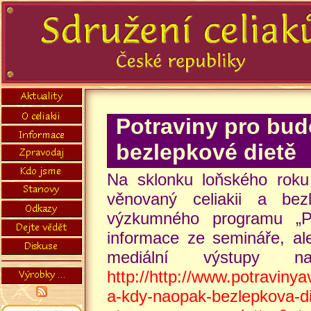
Potraviny pro bud
bezlepkové dietě
Na sklonku loňského rok
věnovaný celiakii a be
výzkumného programu „Po
informace ze semináře, ale 
mediální výstupy n
http://http://www.potravin
a-kdy-naopak-bezlepkova-di