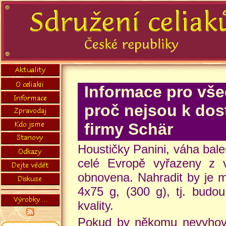
Informace pro všec
proč nejsou k dos
firmy Schär
Houstičky Panini, váha bale
celé Evropě vyřazeny z v
obnovena. Nahradit by je m
4x75 g, (300 g), tj. budou
kvality.
Pokud by někomu nevyhovo