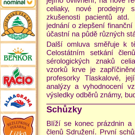
jejího ovlivnění, na nové r
celiaky, nové prodejny 
zkušenosti pacientů atd.
jednání o zlepšení finanční
účastní na půdě různých stát
Další omluva směřuje k t
Celostátním setkání člen
sérologických znaků celi
vzorků krve je zapříčině
profesorky Tlaskalové, j
analýzy a vyhodnocení vz
výsledky odběrů známy, bu
Schůzky
Blíží se konec prázdnin a
členů Sdružení. První schů