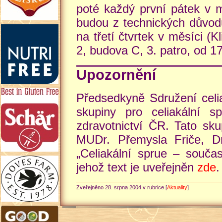
poté každý první pátek v 
budou z technických důvodů 
na třetí čtvrtek v měsíci (K
2, budova C, 3. patro, od 17
Upozornění
Předsedkyně Sdružení celi
skupiny pro celiakální s
zdravotnictví ČR. Tato sk
MUDr. Přemysla Friče, Dr
„Celiakální sprue – souča
jehož text je uveřejněn
zde
.
Zveřejněno 28. srpna 2004 v rubrice [
Aktuality
]