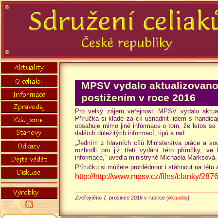
MPSV vydalo aktualizovano
postižením v roce 2016
Pro velký zájem veřejnosti MPSV vydalo aktua
Příručka si klade za cíl usnadnit lidem s handi
obsahuje mimo jiné informace o tom, že letos se 
dalších důležitých informací, tipů a rad.
„Jedním z hlavních cílů Ministerstva práce a soc
rozhodli pro již třetí vydání této příručky, v
informace,“ uvedla ministryně Michaela Marksová.
Příručku si můžete prohlédnout i stáhnout na této 
http://http://www.mpsv.cz/files/clanky/
Zveřejněno 7. prosince 2016 v rubrice [
Aktuality
]