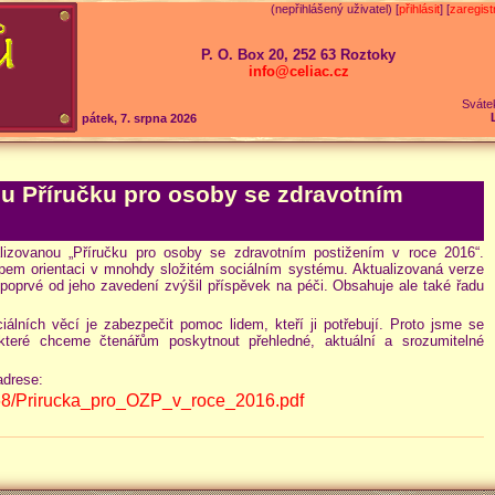
(nepřihlášený uživatel) [
přihlásit
] [
zaregist
P. O. Box 20, 252 63 Roztoky
info@celiac.cz
Sváte
pátek, 7. srpna 2026
u Příručku pro osoby se zdravotním
lizovanou „Příručku pro osoby se zdravotním postižením v roce 2016“.
capem orientaci v mnohdy složitém sociálním systému. Aktualizovaná verze
poprvé od jeho zavedení zvýšil příspěvek na péči. Obsahuje ale také řadu
iálních věcí je zabezpečit pomoc lidem, kteří ji potřebují. Proto jsme se
e které chceme čtenářům poskytnout přehledné, aktuální a srozumitelné
adrese:
28768/Prirucka_pro_OZP_v_roce_2016.pdf