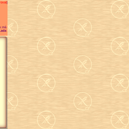
rovat
]
k má
Lada