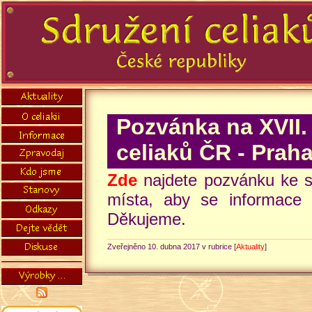
Pozvánka na XVII. 
celiaků ČR - Praha
Zde
najdete pozvánku ke st
místa, aby se informace
Děkujeme.
Zveřejněno 10. dubna 2017 v rubrice [
Aktuality
]