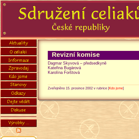
Revizní komise
Dagmar Skyvová – předsedkyně
Kateřina Bugárová
Karolína Forštová
Zveřejněno 15. prosince 2002 v rubrice [
Kdo jsme
]