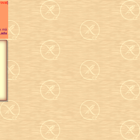
rovat
]
k má
Lada